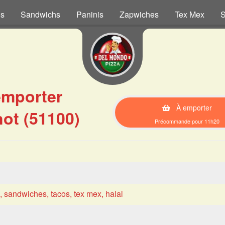
os
Sandwichs
Paninis
Zapwiches
Tex Mex
S
emporter
À emporter
ot (51100)
Précommande pour 11h20
s, sandwiches, tacos, tex mex, halal