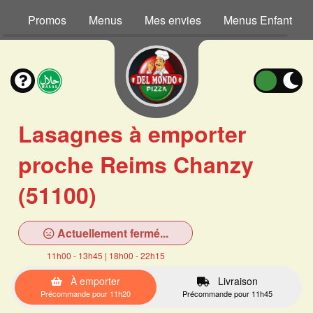
Promos
Menus
Mes envies
Menus Enfant
Lasagnes à emporter
proche Reims Chanzy
(51100)
Actuellement fermé...
11h00 - 13h45 | 18h00 - 22h15
À emporter
Livraison
Précommande pour 11h20
Précommande pour 11h45