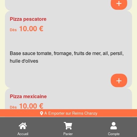
Pizza pescatore
10.00 €
Dès
Base sauce tomate, fromage, fruits de mer, ail, persil,
huile d'olives
Pizza mexicaine
10.00 €
Dès
A Emporter sur Reims Chanzy
Base sauce tomate, fromage, viande hachée,
Accueil
Panier
Compte