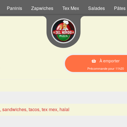
Paninis
Zapwiches
Tex Mex
Salades
Pâtes
À emporter
)
Précommande pour 11h20
s, sandwiches, tacos, tex mex, halal