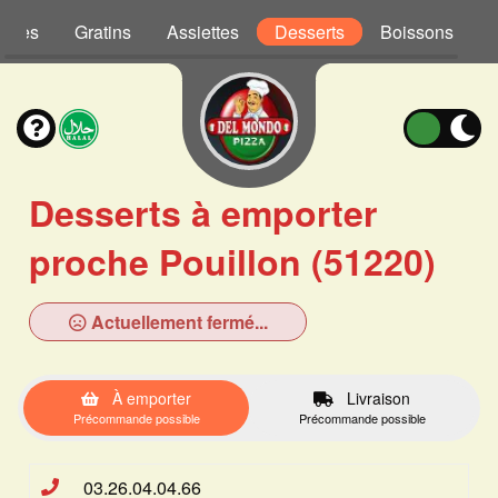
Pâtes
Gratins
Assiettes
Desserts
Boissons
Desserts à emporter
proche Pouillon (51220)
Actuellement fermé...
À emporter
Livraison
Précommande possible
Précommande possible
03.26.04.04.66