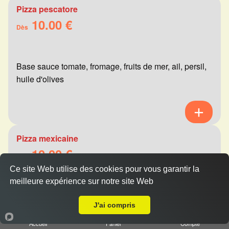
Pizza pescatore
10.00 €
Dès
Base sauce tomate, fromage, fruits de mer, ail, persil,
huile d'olives
Pizza mexicaine
10.00 €
Dès
Ce site Web utilise des cookies pour vous garantir la
meilleure expérience sur notre site Web
A Emporter sur Pouillon
Base sauce tomate, fromage, viande hachée,
J'ai compris
merguez, champignons, poivrons
Accueil
Panier
Compte