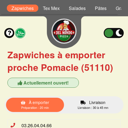
is
Zapwiches
Tex Mex
Salades
Pâtes
Grati
Zapwiches à emporter
proche Pomacle (51110)
Actuellement ouvert!
À emporter
Livraison
Préparation : 20 min
Livraison : 30 à 45 mn
03.26.04.04.66