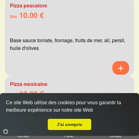
Pizza pescatore
10.00 €
Dès
Base sauce tomate, fromage, fruits de mer, ail, persil,
huile d'olives
Pizza mexicaine
10.00 €
Dès
Ce site Web utilise des cookies pour vous garantir la
meilleure expérience sur notre site Web
A Emporter sur Pomacle
Base sauce tomate, fromage, viande hachée,
J'ai compris
merguez, champignons, poivrons
Accueil
Panier
Compte