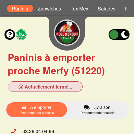
s
Paninis
Zapwiches
Tex Mex
Salades
Pât
Paninis à emporter
proche Merfy (51220)
Actuellement fermé...
À emporter
Livraison
Précommande possible
Précommande possible
03.26.04.04.66