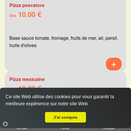
Pizza pescatore
10.00 €
Dès
Base sauce tomate, fromage, fruits de mer, ail, persil,
huile d'olives
Pizza mexicaine
10.00 €
Dès
Ce site Web utilise des cookies pour vous garantir la
meilleure expérience sur notre site Web
A Emporter sur Merfy
Base sauce tomate, fromage, viande hachée,
J'ai compris
merguez, champignons, poivrons
Accueil
Panier
Compte