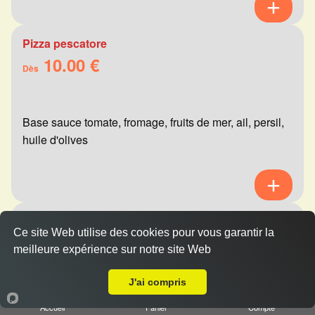
Pizza pescatore
10.00 €
Dès
Base sauce tomate, fromage, fruits de mer, ail, persil,
huile d'olives
Pizza mexicaine
Ce site Web utilise des cookies pour vous garantir la
10.00 €
Dès
meilleure expérience sur notre site Web
A Emporter sur Les Mesneux
J'ai compris
Base sauce tomate, fromage, viande hachée,
Accueil
Panier
Compte