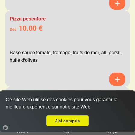
Pizza pescatore
10.00 €
Dès
Base sauce tomate, fromage, fruits de mer, ail, persil,
huile d'olives
Pizza mexicaine
Ce site Web utilise des cookies pour vous garantir la
10.00 €
Dès
meilleure expérience sur notre site Web
A Emporter sur Hermonville
J'ai compris
Base sauce tomate, fromage, viande hachée,
Accueil
Panier
Compte