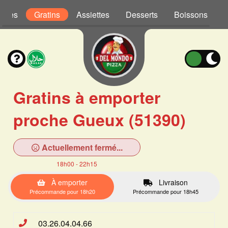
Pâtes
Gratins
Assiettes
Desserts
Boissons
Gratins à emporter
proche Gueux (51390)
Actuellement fermé...
18h00 - 22h15
À emporter
Livraison
Précommande pour 18h20
Précommande pour 18h45
03.26.04.04.66