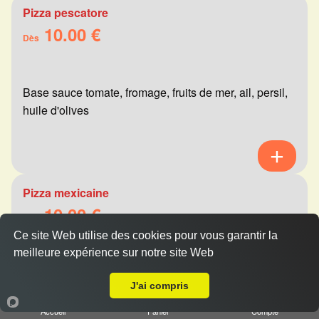
Pizza pescatore
10.00 €
Dès
Base sauce tomate, fromage, fruits de mer, ail, persil,
huile d'olives
Pizza mexicaine
10.00 €
Dès
Ce site Web utilise des cookies pour vous garantir la
meilleure expérience sur notre site Web
A Emporter sur Gueux
Base sauce tomate, fromage, viande hachée,
J'ai compris
merguez, champignons, poivrons
Accueil
Panier
Compte