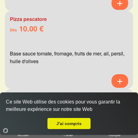
Pizza pescatore
10.00 €
Dès
Base sauce tomate, fromage, fruits de mer, ail, persil,
huile d'olives
Pizza mexicaine
Ce site Web utilise des cookies pour vous garantir la
10.00 €
Dès
meilleure expérience sur notre site Web
A Emporter sur Cormontreuil
J'ai compris
Base sauce tomate, fromage, viande hachée,
Accueil
Panier
Compte