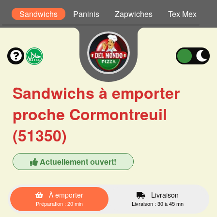
s
Sandwichs
Paninis
Zapwiches
Tex Mex
S
Sandwichs à emporter
proche Cormontreuil
(51350)
Actuellement ouvert!
À emporter
Livraison
Préparation : 20 min
Livraison : 30 à 45 mn