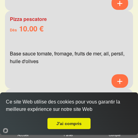
Pizza pescatore
10.00 €
Dès
Base sauce tomate, fromage, fruits de mer, ail, persil,
huile d'olives
Pizza mexicaine
Ce site Web utilise des cookies pour vous garantir la
10.00 €
Dès
meilleure expérience sur notre site Web
A Emporter sur Champfleury
J'ai compris
Base sauce tomate, fromage, viande hachée,
Accueil
Panier
Compte