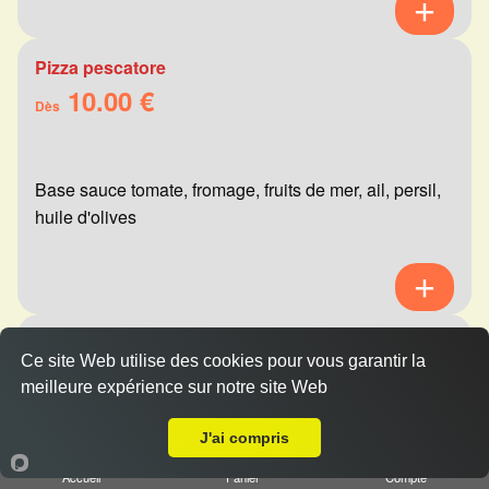
Pizza pescatore
10.00 €
Dès
Base sauce tomate, fromage, fruits de mer, ail, persil,
huile d'olives
Pizza mexicaine
Ce site Web utilise des cookies pour vous garantir la
10.00 €
Dès
meilleure expérience sur notre site Web
A Emporter sur Cauroy-lès-Hermonville
J'ai compris
Base sauce tomate, fromage, viande hachée,
Accueil
Panier
Compte