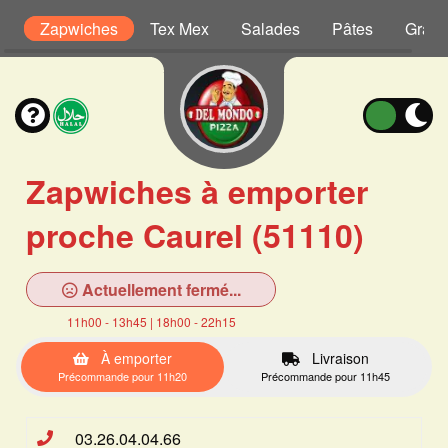
is
Zapwiches
Tex Mex
Salades
Pâtes
Grati
Zapwiches à emporter
proche Caurel (51110)
Actuellement fermé...
11h00 - 13h45 | 18h00 - 22h15
À emporter
Livraison
Précommande pour 11h20
Précommande pour 11h45
03.26.04.04.66