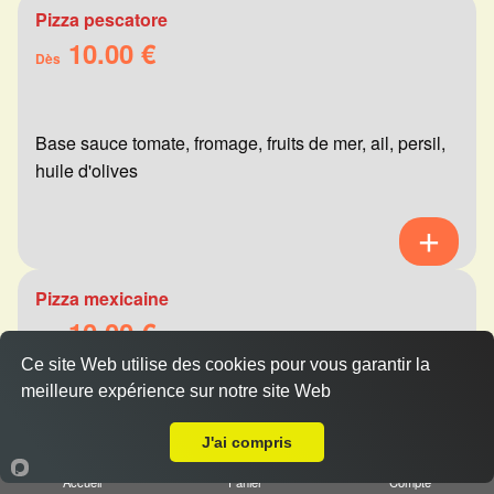
Pizza pescatore
10.00 €
Dès
Base sauce tomate, fromage, fruits de mer, ail, persil,
huile d'olives
Pizza mexicaine
10.00 €
Dès
Ce site Web utilise des cookies pour vous garantir la
meilleure expérience sur notre site Web
A Emporter sur Caurel
Base sauce tomate, fromage, viande hachée,
J'ai compris
merguez, champignons, poivrons
Accueil
Panier
Compte