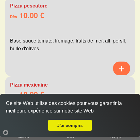
Pizza pescatore
10.00 €
Dès
Base sauce tomate, fromage, fruits de mer, ail, persil,
huile d'olives
Pizza mexicaine
10.00 €
Dès
Ce site Web utilise des cookies pour vous garantir la
meilleure expérience sur notre site Web
A Emporter sur Bezannes
Base sauce tomate, fromage, viande hachée,
J'ai compris
merguez, champignons, poivrons
Accueil
Panier
Compte