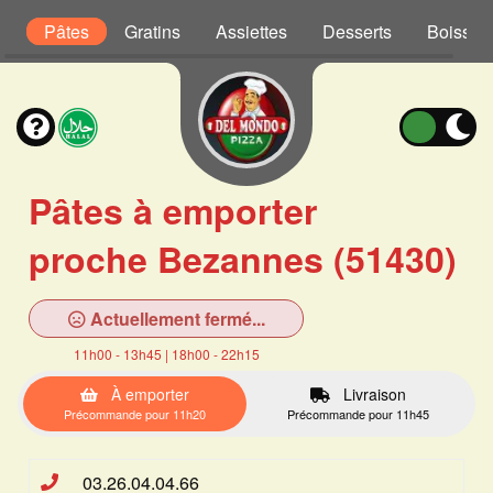
s
Pâtes
Gratins
Assiettes
Desserts
Boisson
Pâtes à emporter
proche Bezannes (51430)
Actuellement fermé...
11h00 - 13h45 | 18h00 - 22h15
À emporter
Livraison
Précommande pour 11h20
Précommande pour 11h45
03.26.04.04.66