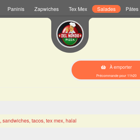
Paninis
Zapwiches
Tex Mex
Salades
Pâtes
À emporter
Précommande pour 11h20
s, sandwiches, tacos, tex mex, halal