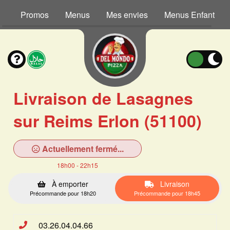
Promos
Menus
Mes envies
Menus Enfant
Livraison de Lasagnes
sur Reims Erlon (51100)
Actuellement fermé...
18h00 - 22h15
À emporter
Livraison
Précommande pour 18h20
Précommande pour 18h45
03.26.04.04.66