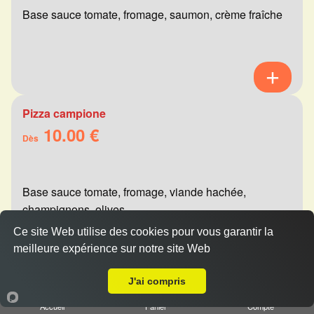
Base sauce tomate, fromage, saumon, crème fraîche
Pizza campione
10.00 €
Dès
Base sauce tomate, fromage, viande hachée,
champignons, olives
Ce site Web utilise des cookies pour vous garantir la
meilleure expérience sur notre site Web
A Emporter sur Puisieulx
J'ai compris
Pizza calzone jambon
10.00 €
Accueil
Panier
Compte