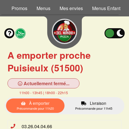
Promos
Menus
Mes envies
Menus Enfant
A emporter proche
Puisieulx (51500)
Actuellement fermé...
11h00 - 13h45 | 18h00 - 22h15
À emporter
Livraison
Précommande pour 11h20
Précommande pour 11h45
03.26.04.04.66