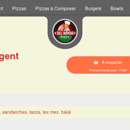
nt
Pizzas
Pizzas à Composer
Burgers
Bowls
gent
À emporter
Précommande pour 11h20
s, sandwiches, tacos, tex mex, halal