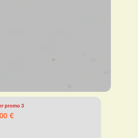
r promo 3
00 €